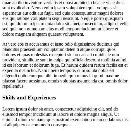
quae ab illo inventore veritatis et quasi architecto beatae vitae dicta
sunt explicabo. Nemo enim ipsam voluptatem quia voluptas sit
aspernatur aut odit aut fugit, sed quia consequuntur magni dolores
eos qui ratione voluptatem sequi nesciunt. Neque porro quisquam
est, qui dolorem ipsum quia dolor sit amet, consectetur, adipisci velit,
sed quia non numquam eius modi tempora incidunt ut labore et
dolore magnam aliquam quaerat voluptatem.
At vero eos et accusamus et iusto odio dignissimos ducimus qui
blanditiis praesentium voluptatum deleniti atque corrupti quos
dolores et quas molestias excepturi sint occaecati cupiditate non
provident, similique sunt in culpa qui officia deserunt mollitia animi,
id est laborum et dolorum fuga. Et harum quidem rerum facilis est et
expedita distinctio. Nam libero tempore, cum soluta nobis est
eligendi optio cumque nihil impedit quo minus id quod maxime
placeat facere possimus, omnis voluptas assumenda est, omnis dolor
repellendus.
Skills and Experiences
Lorem ipsum dolor sit amet, consectetur adipisicing elit, sed do
eiusmod tempor incididunt ut labore et dolore magna aliqua. Ut
enim ad minim veniam, quis nostrud exercitation ullamco laboris nisi
ut aliquip ex ea commodo consequat.