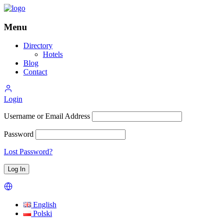
Menu
Directory
Hotels
Blog
Contact
Login
Username or Email Address
Password
Lost Password?
English
Polski